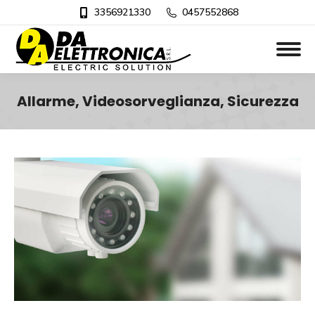
3356921330
0457552868
Allarme, Videosorveglianza, Sicurezza
Tu sei qui: