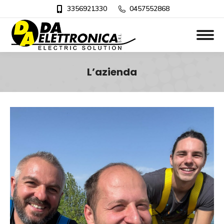
3356921330
0457552868
L’azienda
Tu sei qui: